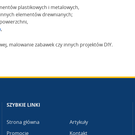
mentów plastikowych i metalowych,
i innych elementów drewnianych;
 powierzchni,
ń
,
owej, malowanie zabawek czy innych projektów DIY.
SZYBKIE LINKI
Strona główna
Artykuły
Promocje
Kontakt