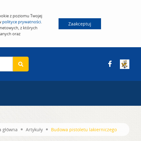
ookie z poziomu Twojej
 w
polityce prywatności
.
Zaakceptuj
netowych, z których
wanych oraz
a główna
Artykuły
Budowa pistoletu lakierniczego