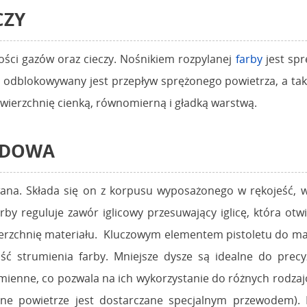
CZY
ści gazów oraz cieczy. Nośnikiem rozpylanej
farby
jest spr
 odblokowywany jest przepływ sprężonego powietrza, a takż
owierzchnię cienką, równomierną i gładką warstwą.
UDOWA
ana. Składa się on z korpusu wyposażonego w rękojeść, w
rby reguluje zawór iglicowy przesuwający iglicę, która o
ierzchnię materiału. Kluczowym elementem pistoletu do mal
ść strumienia farby. Mniejsze dysze są idealne do precy
ienne, co pozwala na ich wykorzystanie do różnych rodzaj
one powietrze jest dostarczane specjalnym przewodem)