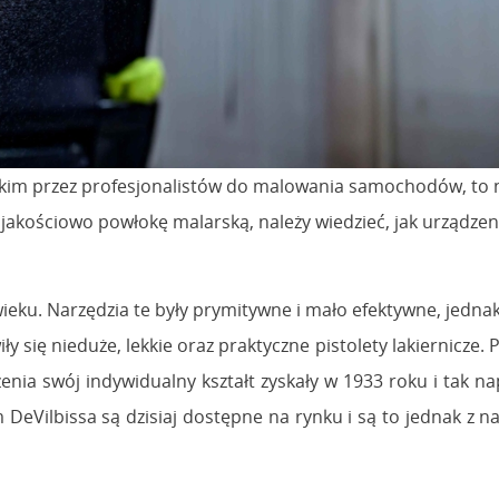
stkim przez profesjonalistów do malowania samochodów, to
 jakościowo powłokę malarską, należy wiedzieć, jak urządze
X wieku. Narzędzia te były prymitywne i mało efektywne, je
 się nieduże, lekkie oraz praktyczne pistolety lakiernicze.
enia swój indywidualny kształt zyskały w 1933 roku i tak n
DeVilbissa są dzisiaj dostępne na rynku i są to jednak z