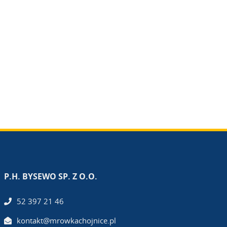
P.H. BYSEWO SP. Z O.O.
52 397 21 46
kontakt@mrowkachojnice.pl