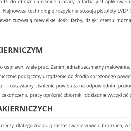
zi do obniżenia ciśnienia pracy, a farba jest aplikowana 
ajnowszą technologię rozpylania stosują pistolety LVLP (
waż zużywają niewielkie ilości farby, dzięki czemu możn
KIERNICZYM
o usprawni wiele prac. Zanim jednak zaczniemy malowanie, 
oniecznie podłączmy urządzenie do źródła sprężonego powiet
– i ustawiamy ciśnienie powietrza na odpowiednim pozio
akończeniu pracy opróżnić zbiornik i dokładnie wyczyścić p
AKIERNICZYCH
 cieczy, dlatego znajdują zastosowanie w wielu branżach, w 