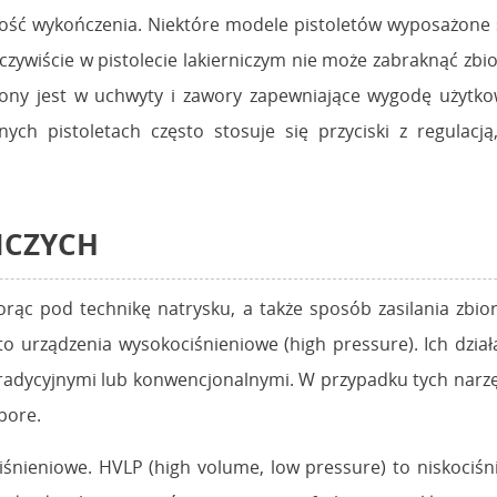
ość wykończenia. Niektóre modele pistoletów wyposażone 
czywiście w pistolecie lakierniczym nie może zabraknąć zbi
żony jest w uchwyty i zawory zapewniające wygodę użytko
nych pistoletach często stosuje się przyciski z regula
ICZYCH
orąc pod technikę natrysku, a także sposób zasilania zbior
to urządzenia wysokociśnieniowe (high pressure). Ich działa
radycyjnymi lub konwencjonalnymi. W przypadku tych narzęd
spore.
iśnieniowe. HVLP (high volume, low pressure) to niskociśn