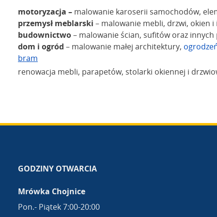
motoryzacja –
malowanie karoserii samochodów, ele
przemysł meblarski
– malowanie mebli, drzwi, okien 
budownictwo
– malowanie ścian, sufitów oraz innych
dom i ogród
– malowanie małej architektury,
ogrodze
bram
renowacja mebli, parapetów, stolarki okiennej i drzwi
GODZINY OTWARCIA
Mrówka Chojnice
Pon.- Piątek 7:00-20:00