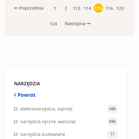
Poprzednia
1
2
113
114
115
116
123
Następna
124
NARZĘDZIA
Powrót
elektronarzędzia, osprzęt
496
narzędzia ręczne, warsztat
896
narzędzia budowlane
17