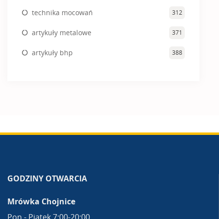
technika mocowań
312
artykuły metalowe
371
artykuły bhp
388
GODZINY OTWARCIA
Mrówka Chojnice
Pon.- Piątek 7:00-20:00