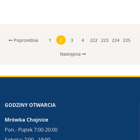
Poprzednia
1
2
3
4
222
223
224
225
Następna
GODZINY OTWARCIA
Mrówka Chojnice
Pon.- Piątek 7:00-20:00
Sobota: 7:00 - 19:00