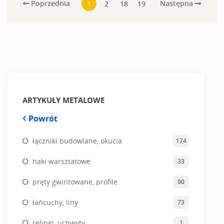
Poprzednia
Następna
1
2
18
19
ARTYKUŁY METALOWE
Powrót
łączniki budowlane, okucia
174
haki warsztatowe
33
pręty gwintowane, profile
90
łańcuchy, liny
73
relingi, uchwyty
1